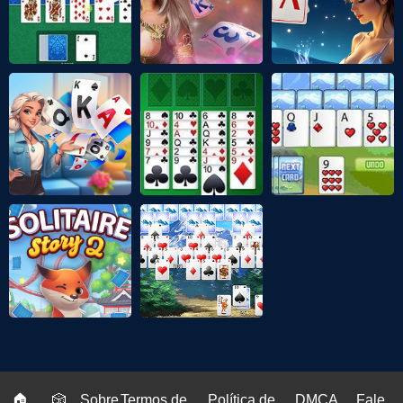
🏠
🎲
Sobre
Termos de
Política de
DMCA
Fale