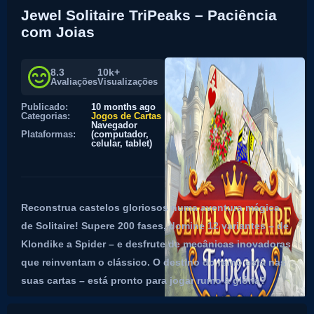
Jewel Solitaire TriPeaks – Paciência
com Joias
8.3
10k+
Avaliações
Visualizações
Publicado:
10 months ago
Categorias:
Jogos de Cartas
Navegador
Plataformas:
(computador,
celular, tablet)
Reconstrua castelos gloriosos numa aventura mágica
de Solitaire! Supere 200 fases, domine 12 variantes – de
Klondike a Spider – e desfrute de mecânicas inovadoras
que reinventam o clássico. O destino do reino está nas
suas cartas – está pronto para jogar rumo à glória?