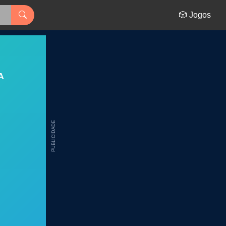
🎲 Jogos
A
PUBLICIDADE