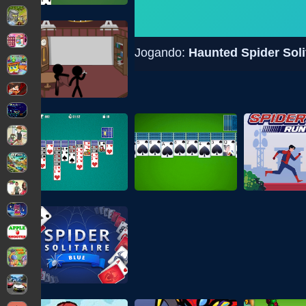
Jogando:
Haunted Spider Soli