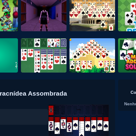
 Aracnídea Assombrada
Co
Nenh