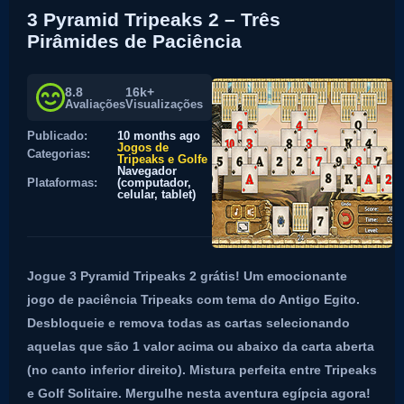
3 Pyramid Tripeaks 2 – Três
Pirâmides de Paciência
8.8
16k+
Avaliações
Visualizações
Publicado:
10 months ago
Jogos de
Categorias:
Tripeaks e Golfe
Navegador
Plataformas:
(computador,
celular, tablet)
Jogue 3 Pyramid Tripeaks 2 grátis! Um emocionante
jogo de paciência Tripeaks com tema do Antigo Egito.
Desbloqueie e remova todas as cartas selecionando
aquelas que são 1 valor acima ou abaixo da carta aberta
(no canto inferior direito). Mistura perfeita entre Tripeaks
e Golf Solitaire. Mergulhe nesta aventura egípcia agora!