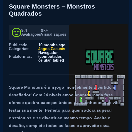
Square Monsters – Monstros
Quadrados
9.4
9k+
Avaliações
Visualizações
Publicado:
10 months ago
Categorias:
Jogos Casuais
Navegador
Plataformas:
(computador,
celular, tablet)
Square Monsters é um jogo incrivelmente divertido e
desafiador! Com 24 níveis emocionantes, cada fase
oferece quebra-cabeças únicos e engenhosos que vão
testar sua mente. Perfeito para quem adora superar
obstáculos e se divertir ao mesmo tempo. Aceite o
desafio, complete todas as fases e aproveite essa