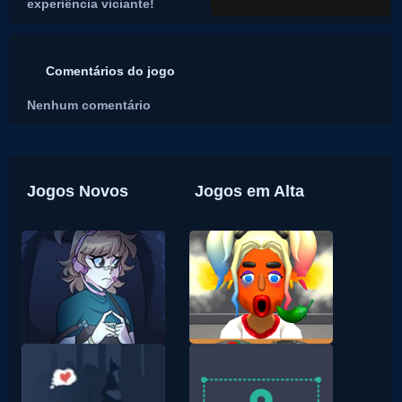
experiência viciante!
Comentários do jogo
Nenhum comentário
Jogos Novos
Jogos em Alta