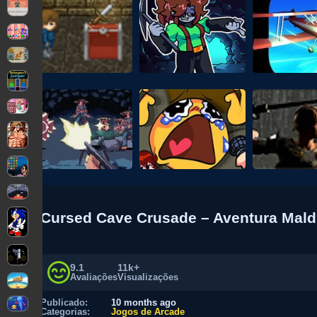
Cursed Cave Crusade – Aventura Mald
9.1
11k+
Avaliações
Visualizações
Publicado:
10 months ago
Categorias:
Jogos de Arcade