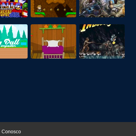
e Conosco