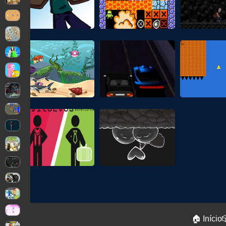
🏠 Início
