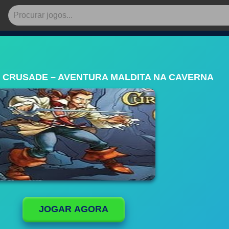
 CRUSADE – AVENTURA MALDITA NA CAVERNA
JOGAR AGORA