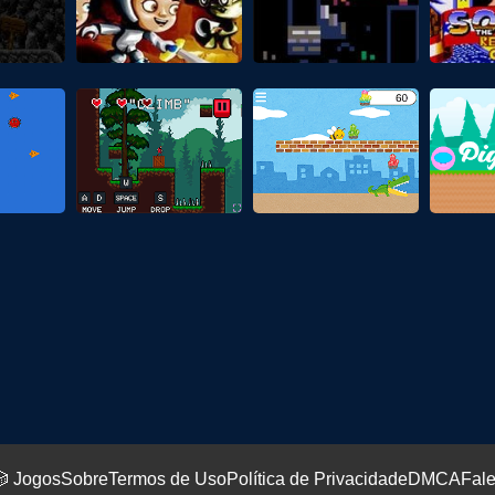
 Jogos
Sobre
Termos de Uso
Política de Privacidade
DMCA
Fal