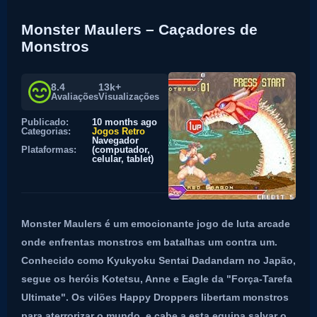
Monster Maulers – Caçadores de
Monstros
8.4
13k+
Avaliações
Visualizações
Publicado:
10 months ago
Categorias:
Jogos Retro
Navegador
Plataformas:
(computador,
celular, tablet)
Monster Maulers é um emocionante jogo de luta arcade
onde enfrentas monstros em batalhas um contra um.
Conhecido como Kyukyoku Sentai Dadandarn no Japão,
segue os heróis Kotetsu, Anne e Eagle da "Força-Tarefa
Ultimate". Os vilões Happy Droppers libertam monstros
para aterrorizar o mundo, e cabe a esta equipa salvar o