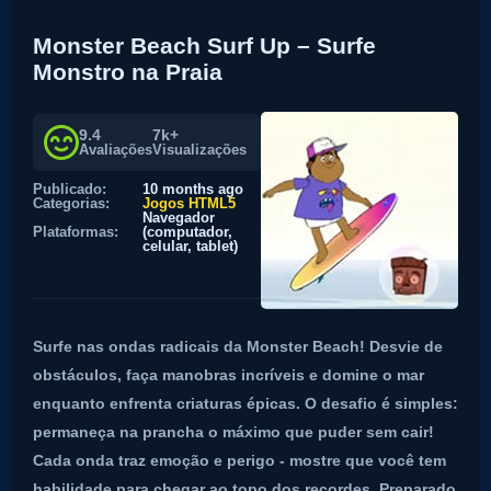
Monster Beach Surf Up – Surfe
Monstro na Praia
9.4
7k+
Avaliações
Visualizações
Publicado:
10 months ago
Categorias:
Jogos HTML5
Navegador
Plataformas:
(computador,
celular, tablet)
Surfe nas ondas radicais da Monster Beach! Desvie de
obstáculos, faça manobras incríveis e domine o mar
enquanto enfrenta criaturas épicas. O desafio é simples:
permaneça na prancha o máximo que puder sem cair!
Cada onda traz emoção e perigo - mostre que você tem
habilidade para chegar ao topo dos recordes. Preparado