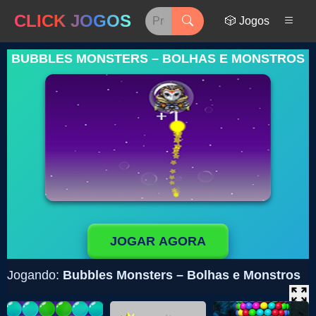
CLICK JOGOS
🎲 Jogos
BUBBLES MONSTERS – BOLHAS E MONSTROS
JOGAR AGORA
Jogando:
Bubbles Monsters – Bolhas e Monstros