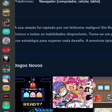
Plataformas:
Navegador (computador, celular, tablet)
A sua amada foi raptada por um feiticeiro maligno! Em 
únicos e todas as habilidades disponíveis. Torne-se um 
use estratégia para superar cada desafio. A aventura épi
Jogos Novos