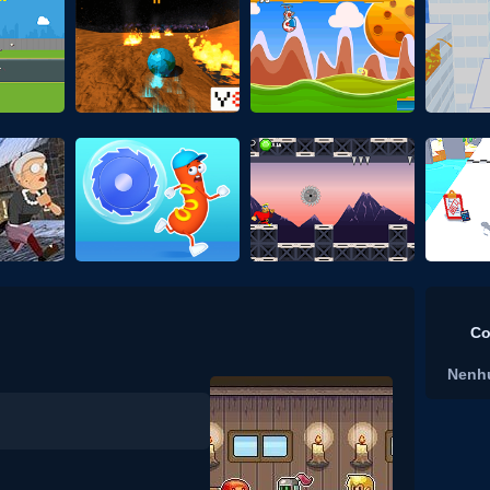
Co
Nenh