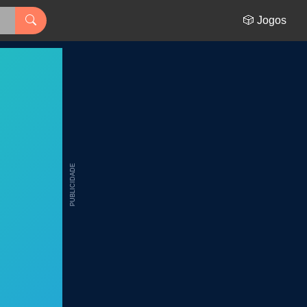
🎲 Jogos
PUBLICIDADE