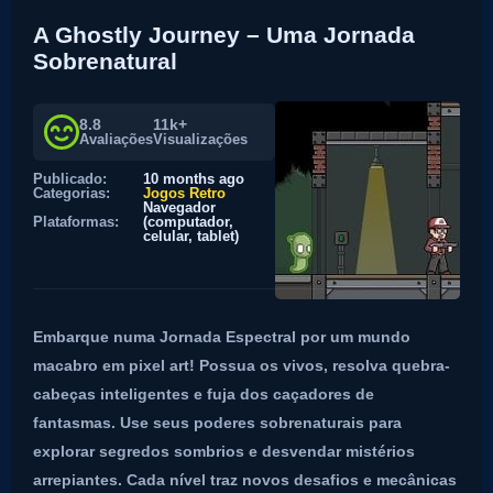
A Ghostly Journey – Uma Jornada
Sobrenatural
8.8
11k+
Avaliações
Visualizações
Publicado:
10 months ago
Categorias:
Jogos Retro
Navegador
Plataformas:
(computador,
celular, tablet)
Embarque numa Jornada Espectral por um mundo
macabro em pixel art! Possua os vivos, resolva quebra-
cabeças inteligentes e fuja dos caçadores de
fantasmas. Use seus poderes sobrenaturais para
explorar segredos sombrios e desvendar mistérios
arrepiantes. Cada nível traz novos desafios e mecânicas