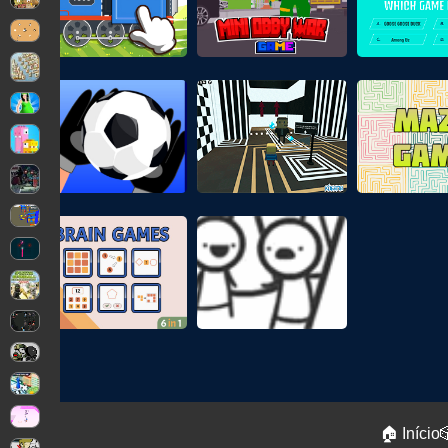
🏠 Início
