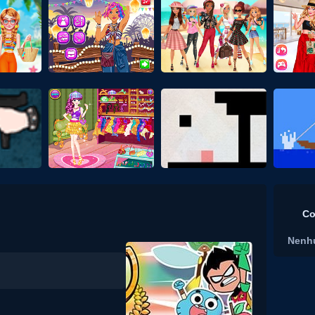
Co
Nenh