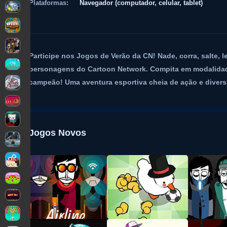
Plataformas:
Navegador (computador, celular, tablet)
Participe nos Jogos de Verão da CN! Nade, corra, salte, 
personagens do Cartoon Network. Compita em modalidade
campeão! Uma aventura esportiva cheia de ação e diversã
Jogos Novos