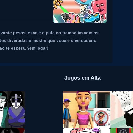
levante pesos, escale e pule no trampolim com os
s divertidas e mostre que você é o verdadeiro
o te espera. Vem jogar!
Jogos em Alta