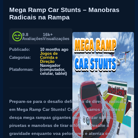
Mega Ramp Car Stunts – Manobras
Radicais na Rampa
9.8
16k+
Avaliações
Visualizações
Publicado:
10 months ago
Jogos de
Categorias:
Corrida e
Direção
Navegador
Plataformas:
(computador,
celular, tablet)
Prepare-se para o desafio definitivo de direção radical
em Mega Ramp Car Stunts! Controle carros potentes e
desça mega rampas gigantes para realizar saltos,
piruetas e manobras de tirar o fôlego. Desafie a
gravidade enquanto voa pelos ares e aterriza como um