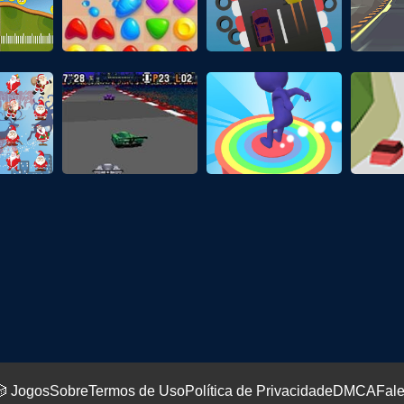
 Jogos
Sobre
Termos de Uso
Política de Privacidade
DMCA
Fal