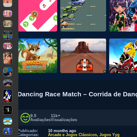
Dancing Race Match – Corrida de Dan
9.5
11k+
Avaliações
Visualizações
Publicado:
10 months ago
Categorias:
Arcade e Jogos Clássicos
Jogos Yyg