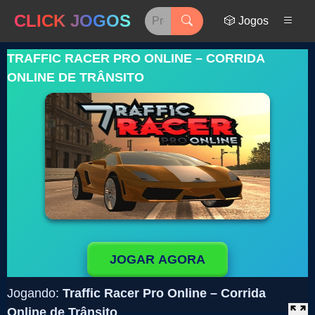
CLICK JOGOS
🎲 Jogos
TRAFFIC RACER PRO ONLINE – CORRIDA
ONLINE DE TRÂNSITO
JOGAR AGORA
Jogando:
Traffic Racer Pro Online – Corrida
Online de Trânsito