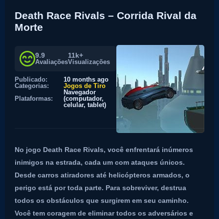
Death Race Rivals – Corrida Rival da
Morte
9.9
11k+
Avaliações
Visualizações
Publicado:
10 months ago
Categorias:
Jogos de Tiro
Navegador
Plataformas:
(computador,
celular, tablet)
No jogo Death Race Rivals, você enfrentará inúmeros
inimigos na estrada, cada um com ataques únicos.
Desde carros atiradores até helicópteros armados, o
perigo está por toda parte. Para sobreviver, destrua
todos os obstáculos que surgirem em seu caminho.
Você tem coragem de eliminar todos os adversários e