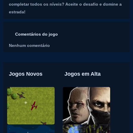
completar todos os níveis? Aceite o desafio e domine a
estrada!
Comentários do jogo
Nenhum comentário
Jogos Novos
Jogos em Alta