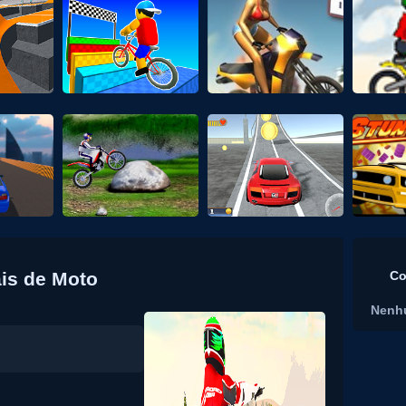
ais de Moto
Co
Nenh