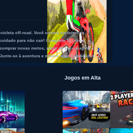
cicleta off-road. Você correrá em terrenos
uidado para não cair! Complete 10 níveis
ra comprar novas motos, skins de personagem e
Junte-se à aventura e mostre suas habilidades!
Jogos em Alta