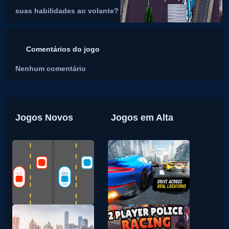
suas habilidades ao volante?
Comentários do jogo
Nenhum comentário
Jogos Novos
Jogos em Alta