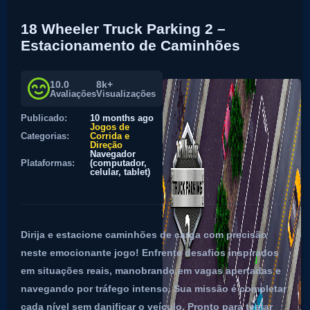
18 Wheeler Truck Parking 2 –
Estacionamento de Caminhões
10.0
8k+
Avaliações
Visualizações
Publicado:
10 months ago
Jogos de
Categorias:
Corrida e
Direção
Navegador
Plataformas:
(computador,
celular, tablet)
Dirija e estacione caminhões de carga com precisão
neste emocionante jogo! Enfrente desafios inspirados
em situações reais, manobrando em vagas apertadas e
navegando por tráfego intenso. Sua missão é completar
cada nível sem danificar o veículo. Pronto para testar