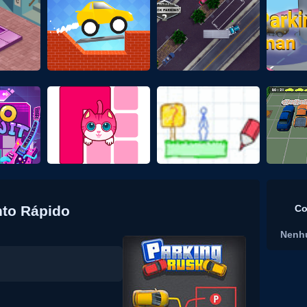
nto Rápido
Co
Nenh