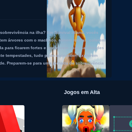
sobrevivência na ilha? Em Survival Island, vocês
ortem árvores com o machado, minem rochas, coletem
 para ficarem fortes e aprimorem suas habilidades
ante tempestades, tudo pode acontecer! Explorem
e. Preparem-se para uma jornada de sobrevivência
Jogos em Alta