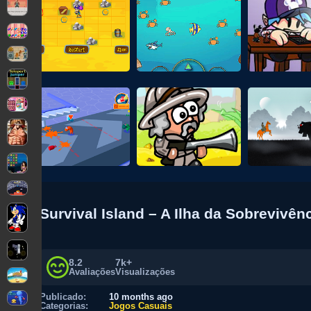
Survival Island – A Ilha da Sobrevivên
8.2
7k+
Avaliações
Visualizações
Publicado:
10 months ago
Categorias:
Jogos Casuais