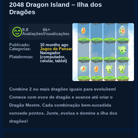
2048 Dragon Island – Ilha dos
Dragões
9.8
6k+
Avaliações
Visualizações
Publicado:
10 months ago
Categorias:
Jogos de Pensar
Navegador
Plataformas:
(computador,
celular, tablet)
Combine 2 ou mais dragões iguais para evoluírem!
Comece com ovos de dragão e avance até criar o
Dragão Mestre. Cada combinação bem-sucedida
concede pontos. Junte, evolua e domine a ilha dos
dragões!