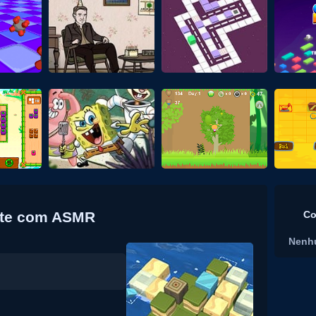
nte com ASMR
Co
Nenh