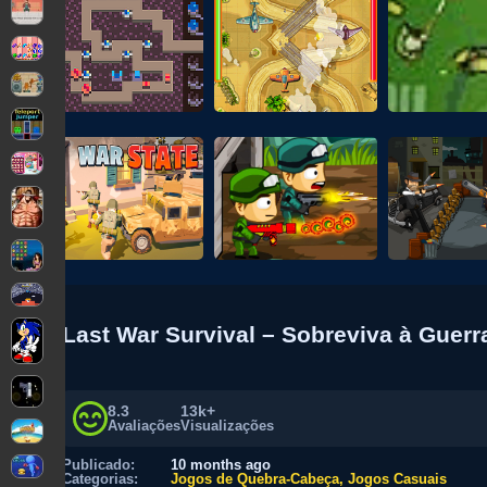
Last War Survival – Sobreviva à Guerr
8.3
13k+
Avaliações
Visualizações
Publicado:
10 months ago
Categorias:
Jogos de Quebra-Cabeça
Jogos Casuais