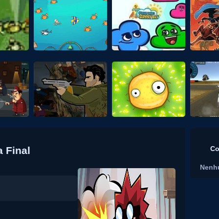
a Final
Co
Nenh