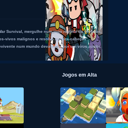
ar Survival, mergulhe num jogo repleto de tiroteios,
tos-vivos malignos e resolva quebra-cabeças
brevivente num mundo devastado por um vírus zumbi.
Jogos em Alta