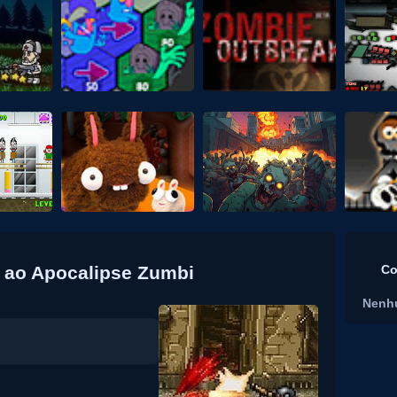
a ao Apocalipse Zumbi
Co
Nenh