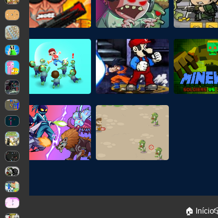
🏠 Início
