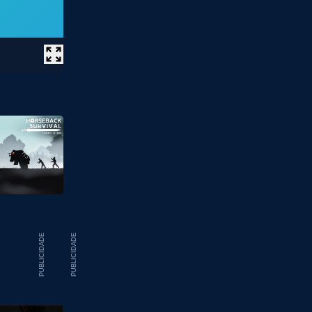
PUBLICIDADE
PUBLICIDADE