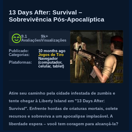
13 Days After: Survival –
Sobrevivência Pós-Apocalíptica
9.1
9k+
Avaliações
Visualizações
Publicado:
10 months ago
Categorias:
Jogos de Tiro
Navegador
Plataformas:
(computador,
celular, tablet)
Atire seu caminho pela cidade infestada de zumbis e
tente chegar à Liberty Island em "13 Days After:
Survival". Enfrente hordas de criaturas mortais, colete
recursos e sobreviva a um apocalipse implacável. A
liberdade espera – você tem coragem para alcançá-la?