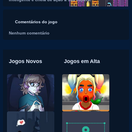
Comentários do jogo
Nenhum comentário
Jogos Novos
Jogos em Alta