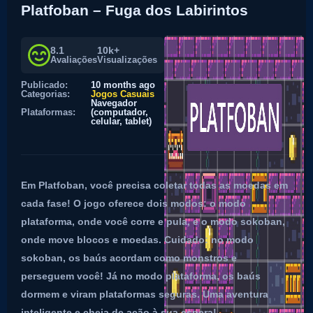
Platfoban – Fuga dos Labirintos
8.1
10k+
Avaliações
Visualizações
Publicado:
10 months ago
Categorias:
Jogos Casuais
Navegador
Plataformas:
(computador,
celular, tablet)
Em Platfoban, você precisa coletar todas as moedas em
cada fase! O jogo oferece dois modos: o modo
plataforma, onde você corre e pula, e o modo sokoban,
onde move blocos e moedas. Cuidado: no modo
sokoban, os baús acordam como monstros e
perseguem você! Já no modo plataforma, os baús
dormem e viram plataformas seguras. Uma aventura
inteligente e cheia de ação à sua espera!