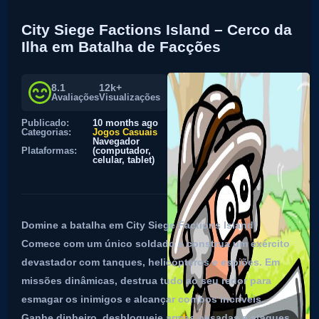
City Siege Factions Island – Cerco da
Ilha em Batalha de Facções
8.1
12k+
Avaliações
Visualizações
Publicado:
10 months ago
Categorias:
Jogos Casuais
Navegador
Plataformas:
(computador,
celular, tablet)
Domine a batalha em City Siege Factions Island!
Comece com um único soldado e construa um exército
devastador com tanques, helicópteros e espiões. Em
missões dinâmicas, destrua tudo ao seu redor para
esmagar os inimigos e alcançar combos incríveis.
Ganhe dinheiro, desbloqueie armas pesadas e ataques