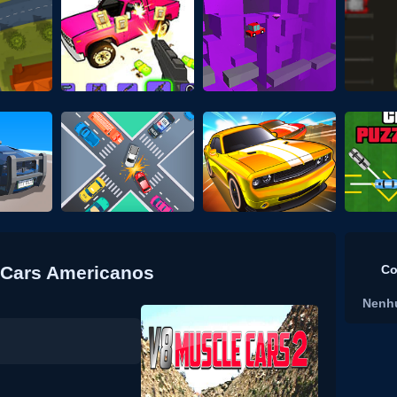
e Cars Americanos
Co
Nenh