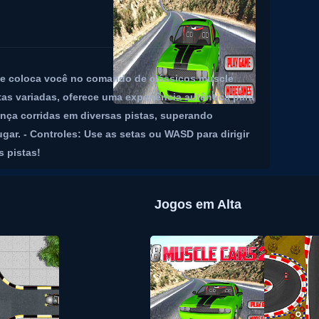
ue coloca você no comando de clássicos muscle
as variadas, oferece uma experiência autêntica para
ença corridas em diversas pistas, superando
gar. - Controles: Use as setas ou WASD para dirigir
s pistas!
Jogos em Alta