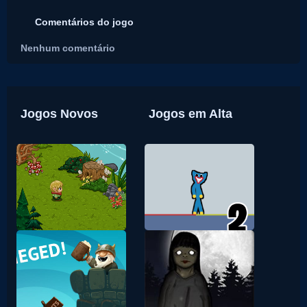
Comentários do jogo
Nenhum comentário
Jogos Novos
Jogos em Alta