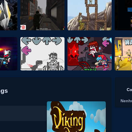
ngs
Co
Nenh