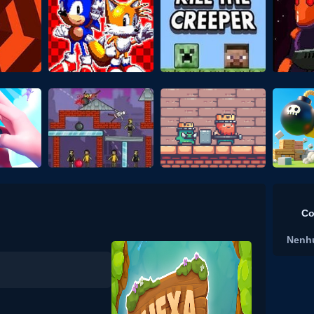
Co
Nenh