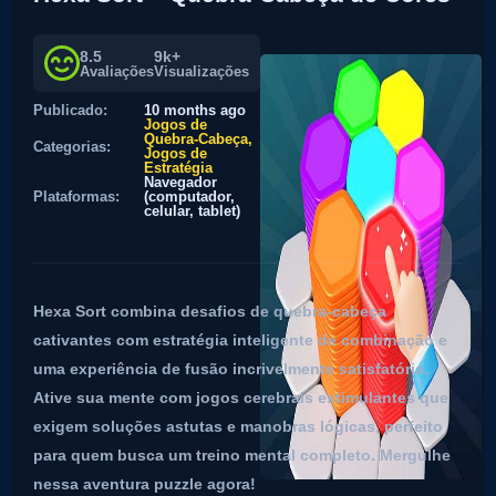
8.5
9k+
Avaliações
Visualizações
Publicado:
10 months ago
Jogos de
Quebra-Cabeça
Categorias:
Jogos de
Estratégia
Navegador
Plataformas:
(computador,
celular, tablet)
Hexa Sort combina desafios de quebra-cabeça
cativantes com estratégia inteligente de combinação e
uma experiência de fusão incrivelmente satisfatória.
Ative sua mente com jogos cerebrais estimulantes que
exigem soluções astutas e manobras lógicas, perfeito
para quem busca um treino mental completo. Mergulhe
nessa aventura puzzle agora!