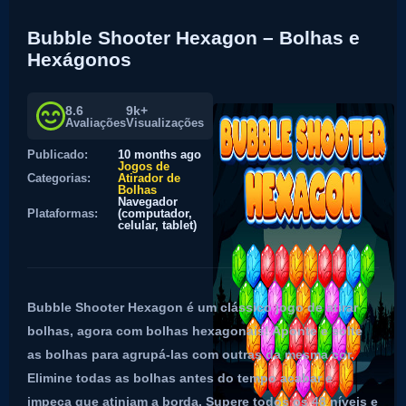
Bubble Shooter Hexagon – Bolhas e
Hexágonos
8.6
9k+
Avaliações
Visualizações
Publicado:
10 months ago
Jogos de
Categorias:
Atirador de
Bolhas
Navegador
Plataformas:
(computador,
celular, tablet)
Bubble Shooter Hexagon é um clássico jogo de atirar
bolhas, agora com bolhas hexagonais! Aponte e solte
as bolhas para agrupá-las com outras da mesma cor.
Elimine todas as bolhas antes do tempo acabar e
impeça que atinjam a borda. Supere todos os 48 níveis e