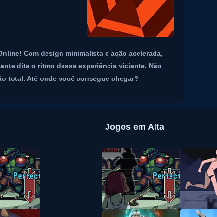
Online! Com design minimalista e ação acelerada,
zante dita o ritmo dessa experiência viciante. Não
ão total. Até onde você consegue chegar?
Jogos em Alta