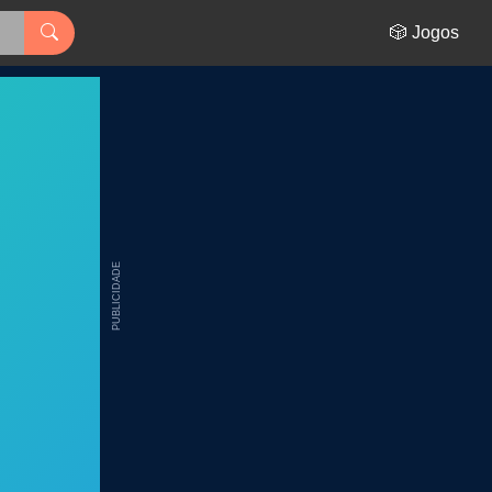
🎲 Jogos
PUBLICIDADE