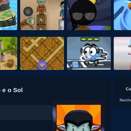
 e o Sol
Co
Nenh