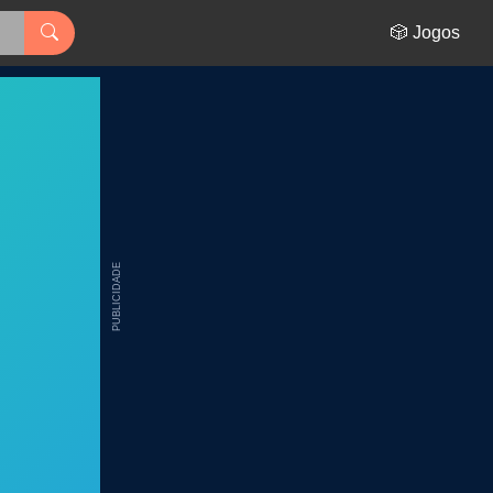
🎲 Jogos
PUBLICIDADE