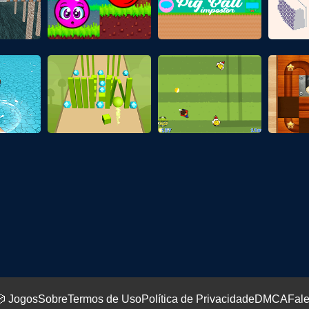
 Jogos
Sobre
Termos de Uso
Política de Privacidade
DMCA
Fal