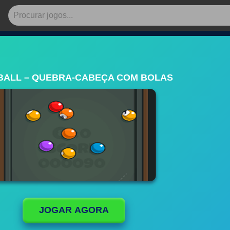
ALL – QUEBRA-CABEÇA COM BOLAS
JOGAR AGORA