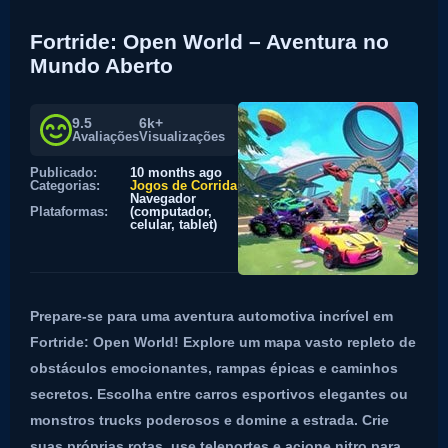
Fortride: Open World – Aventura no
Mundo Aberto
9.5
6k+
Avaliações
Visualizações
Publicado:
10 months ago
Categorias:
Jogos de Corrida
Navegador
Plataformas:
(computador,
celular, tablet)
Prepare-se para uma aventura automotiva incrível em
Fortride: Open World! Explore um mapa vasto repleto de
obstáculos emocionantes, rampas épicas e caminhos
secretos. Escolha entre carros esportivos elegantes ou
monstros trucks poderosos e domine a estrada. Crie
suas próprias rotas, use teleportes e acione nitro para