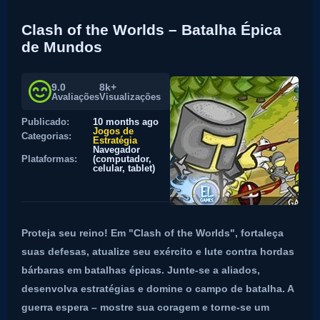
Clash of the Worlds – Batalha Épica
de Mundos
9.0
8k+
Avaliações
Visualizações
Publicado:
10 months ago
Jogos de
Categorias:
Estratégia
Navegador
Plataformas:
(computador,
celular, tablet)
Proteja seu reino! Em "Clash of the Worlds", fortaleça
suas defesas, atualize seu exército e lute contra hordas
bárbaras em batalhas épicas. Junte-se a aliados,
desenvolva estratégias e domine o campo de batalha. A
guerra espera – mostre sua coragem e torne-se um