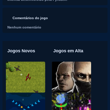
Comentários do jogo
Nenhum comentário
Jogos Novos
Jogos em Alta