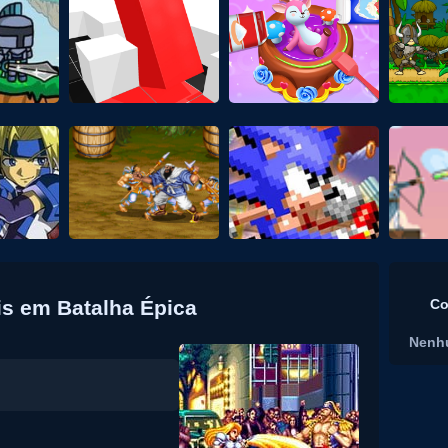
is em Batalha Épica
Co
Nenh