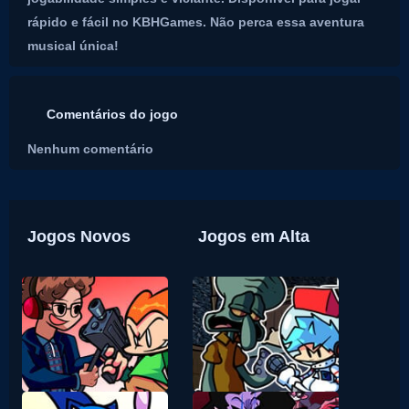
rápido e fácil no KBHGames. Não perca essa aventura
musical única!
Comentários do jogo
Nenhum comentário
Jogos Novos
Jogos em Alta