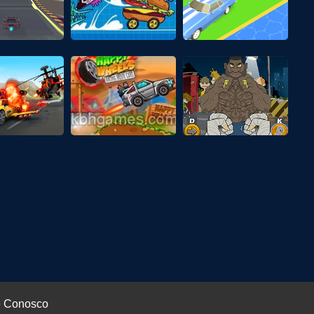
e Conosco