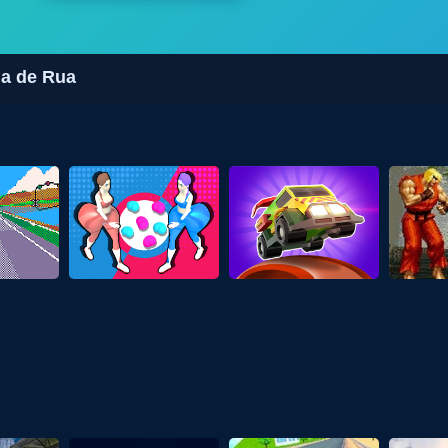
da de Rua