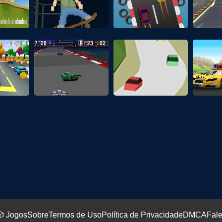
 Jogos
Sobre
Termos de Uso
Política de Privacidade
DMCA
Fal