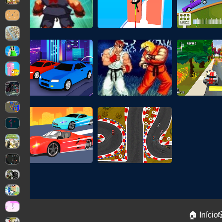
🏠 Início
