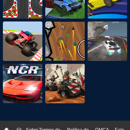
🏠
🎲
Sobre
Termos de
Política de
DMCA
Fale