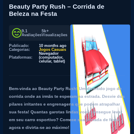
Beauty Party Rush – Corrida de
Beleza na Festa
9.1
5k+
Avaliações
Visualizações
Publicado:
10 months ago
Categorias:
Jogos Casuais
Navegador
Plataformas:
(computador,
celular, tablet)
Bem-vinda ao Beauty Party Rush! Um divertido jogo de
corrida onde as irmãs te esperam na estrada. Desvie dos
pilares irritantes e engrenagens que podem atrapalhar
sua festa! Quantas garotas lindas você consegue levar
em seu carro esportivo? Comece sua jornada de festa
agora e divirta-se ao máximo!