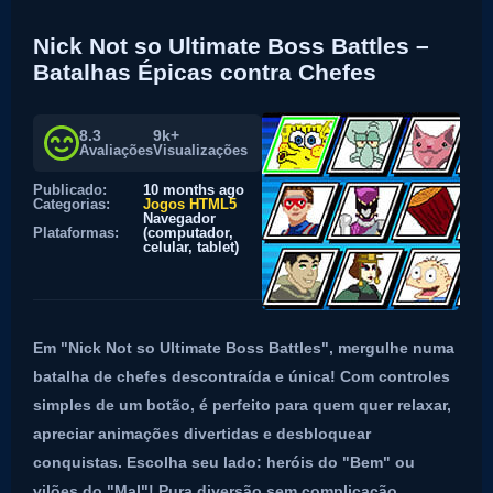
Nick Not so Ultimate Boss Battles –
Batalhas Épicas contra Chefes
8.3
9k+
Avaliações
Visualizações
Publicado:
10 months ago
Categorias:
Jogos HTML5
Navegador
Plataformas:
(computador,
celular, tablet)
Em "Nick Not so Ultimate Boss Battles", mergulhe numa
batalha de chefes descontraída e única! Com controles
simples de um botão, é perfeito para quem quer relaxar,
apreciar animações divertidas e desbloquear
conquistas. Escolha seu lado: heróis do "Bem" ou
vilões do "Mal"! Pura diversão sem complicação.