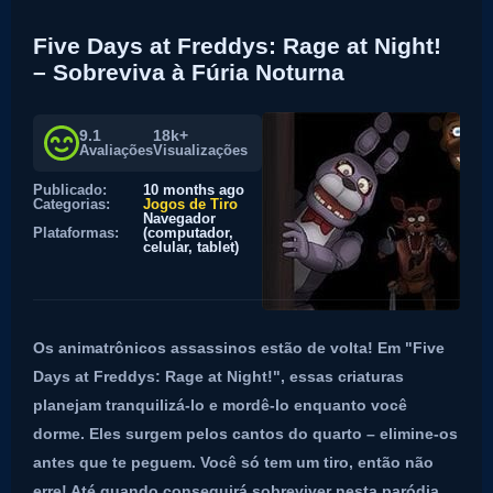
Five Days at Freddys: Rage at Night!
– Sobreviva à Fúria Noturna
9.1
18k+
Avaliações
Visualizações
Publicado:
10 months ago
Categorias:
Jogos de Tiro
Navegador
Plataformas:
(computador,
celular, tablet)
Os animatrônicos assassinos estão de volta! Em "Five
Days at Freddys: Rage at Night!", essas criaturas
planejam tranquilizá-lo e mordê-lo enquanto você
dorme. Eles surgem pelos cantos do quarto – elimine-os
antes que te peguem. Você só tem um tiro, então não
erre! Até quando conseguirá sobreviver nesta paródia