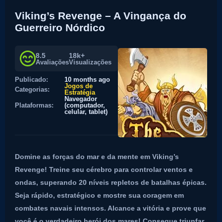
Viking’s Revenge – A Vingança do
Guerreiro Nórdico
8.5
18k+
Avaliações
Visualizações
Publicado:
10 months ago
Jogos de
Categorias:
Estratégia
Navegador
Plataformas:
(computador,
celular, tablet)
Domine as forças do mar e da mente em Viking’s
Revenge! Treine seu cérebro para controlar ventos e
ondas, superando 20 níveis repletos de batalhas épicas.
Seja rápido, estratégico e mostre sua coragem em
combates navais intensos. Alcance a vitória e prove que
você é o verdadeiro herói dos mares! Consegue triunfar