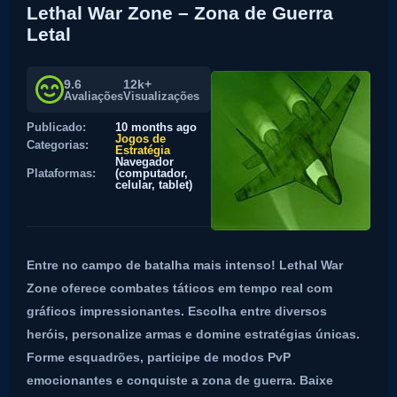
Lethal War Zone – Zona de Guerra
Letal
9.6
12k+
Avaliações
Visualizações
Publicado:
10 months ago
Jogos de
Categorias:
Estratégia
Navegador
Plataformas:
(computador,
celular, tablet)
Entre no campo de batalha mais intenso! Lethal War
Zone oferece combates táticos em tempo real com
gráficos impressionantes. Escolha entre diversos
heróis, personalize armas e domine estratégias únicas.
Forme esquadrões, participe de modos PvP
emocionantes e conquiste a zona de guerra. Baixe