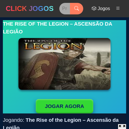
CLICK JOGOS
🎲 Jogos
THE RISE OF THE LEGION – ASCENSÃO DA
LEGIÃO
JOGAR AGORA
Jogando:
The Rise of the Legion – Ascensão da
Legião