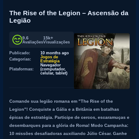
The Rise of the Legion – Ascensão da
Legião
9.6
15k+
Avaliações
Visualizações
Publicado:
10 months ago
Jogos de
Categorias:
Estratégia
Navegador
Plataformas:
(computador,
celular, tablet)
Comande sua legião romana em "The Rise of the
Legion"! Conquiste a Gália e a Britânia em batalhas
épicas de estratégia. Participe de cercos, escaramuças e
desembarques para a glória de Roma! Modo Campanha:
10 missões desafiadoras auxiliando Júlio César. Ganhe