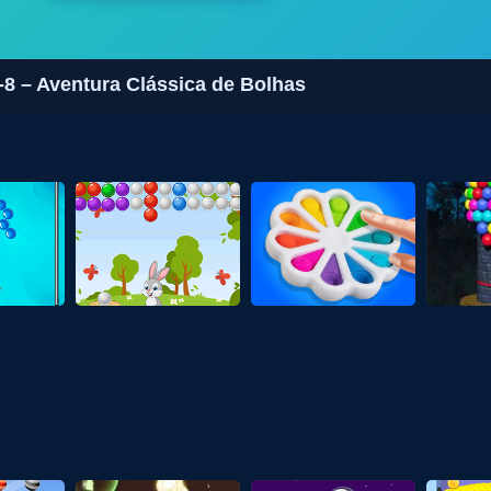
8 – Aventura Clássica de Bolhas