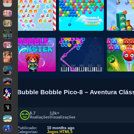
Bubble Bobble Pico-8 – Aventura Clás
8.7
12k+
Avaliações
Visualizações
Publicado:
10 months ago
Categorias:
Jogos HTML5