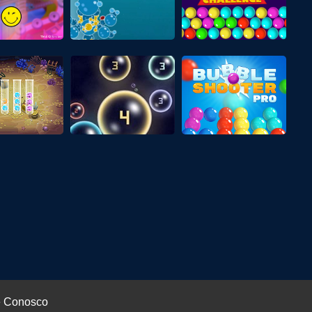
e Conosco