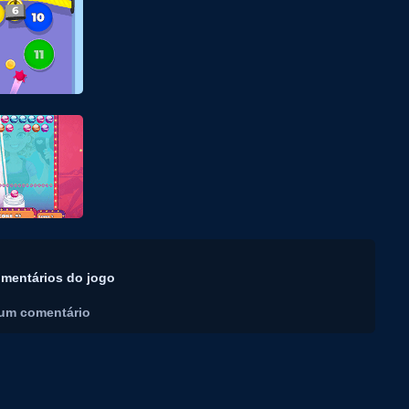
mentários do jogo
um comentário