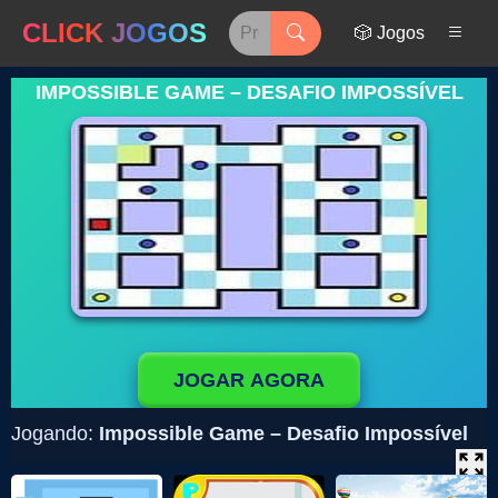
CLICK JOGOS
🎲 Jogos
IMPOSSIBLE GAME – DESAFIO IMPOSSÍVEL
JOGAR AGORA
Jogando:
Impossible Game – Desafio Impossível