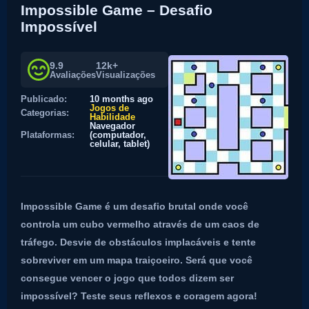
Impossible Game – Desafio
Impossível
9.9
12k+
Avaliações
Visualizações
Publicado:
10 months ago
Jogos de
Categorias:
Habilidade
Navegador
Plataformas:
(computador,
celular, tablet)
Impossible Game é um desafio brutal onde você
controla um cubo vermelho através de um caos de
tráfego. Desvie de obstáculos implacáveis e tente
sobreviver em um mapa traiçoeiro. Será que você
consegue vencer o jogo que todos dizem ser
impossível? Teste seus reflexos e coragem agora!